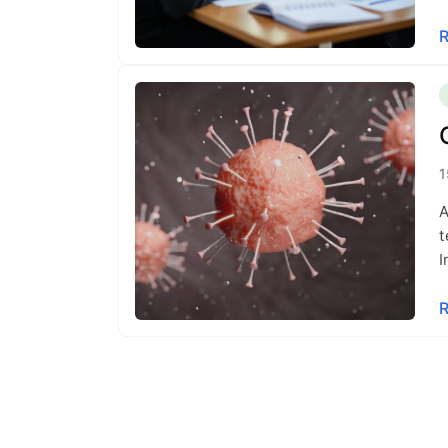
R
1
A
t
I
R