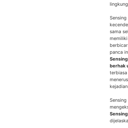
lingkun
Sensing
kecende
sama sek
memilik
berbicar
panca i
Sensing
berhak 
terbiasa
menerus,
kejadian
Sensing 
mengeks
Sensing 
dijelask