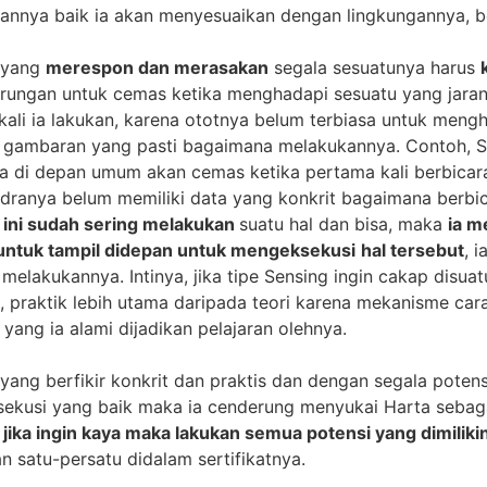
gannya baik ia akan menyesuaikan dengan lingkungannya, b
 yang
merespon dan merasakan
segala sesuatunya harus
rungan untuk cemas ketika menghadapi sesuatu yang jarang
ali ia lakukan, karena ototnya belum terbiasa untuk meng
i gambaran yang pasti bagaimana melakukannya. Contoh, S
a di depan umum akan cemas ketika pertama kali berbicara
ndranya belum memiliki data yang konkrit bagaimana berb
 ini sudah sering melakukan
suatu hal dan bisa, maka
ia m
untuk tampil didepan untuk mengeksekusi
hal tersebut
, 
 melakukannya. Intinya, jika tipe Sensing ingin cakap disua
 praktik lebih utama daripada teori karena mekanisme cara 
 yang ia alami dijadikan pelajaran olehnya.
yang berfikir konkrit dan praktis dan dengan segala poten
ekusi yang baik maka ia cenderung menyukai Harta sebagai
jika ingin kaya maka lakukan semua potensi yang dimiliki
an satu-persatu didalam sertifikatnya.