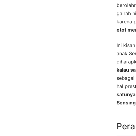
berolah
gairah h
karena 
otot me
Ini kisa
anak Sen
diharap
kalau s
sebagai 
hal pres
satunya
Sensing
Pera