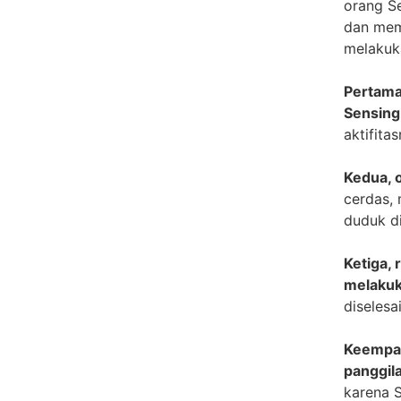
orang S
dan mem
melakuk
Pertama
Sensing
aktifita
Kedua, 
cerdas,
duduk di
Ketiga, 
melakuk
diselesa
Keempat
panggila
karena S