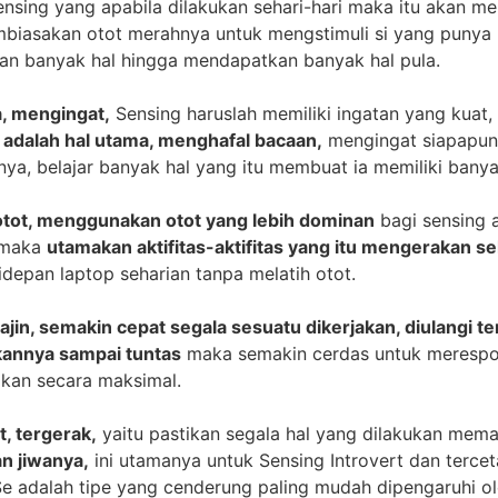
ensing yang apabila dilakukan sehari-hari maka itu akan 
biasakan otot merahnya untuk mengstimuli si yang punya b
an banyak hal hingga mendapatkan banyak hal pula.
, mengingat,
Sensing haruslah memiliki ingatan yang kuat
 adalah hal utama, menghafal bacaan,
mengingat siapapun 
snya, belajar banyak hal yang itu membuat ia memiliki ban
otot, menggunakan otot yang lebih dominan
bagi sensing
 maka
utamakan aktifitas-aktifitas yang itu mengerakan s
depan laptop seharian tanpa melatih otot.
rajin, semakin cepat segala sesuatu dikerjakan, diulangi 
annya sampai tuntas
maka semakin cerdas untuk merespon 
ikan secara maksimal.
, tergerak,
yaitu pastikan segala hal yang dilakukan me
n jiwanya,
ini utamanya untuk Sensing Introvert dan tercet
e adalah tipe yang cenderung paling mudah dipengaruhi ol