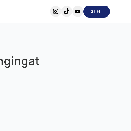
STIFIn
ngingat