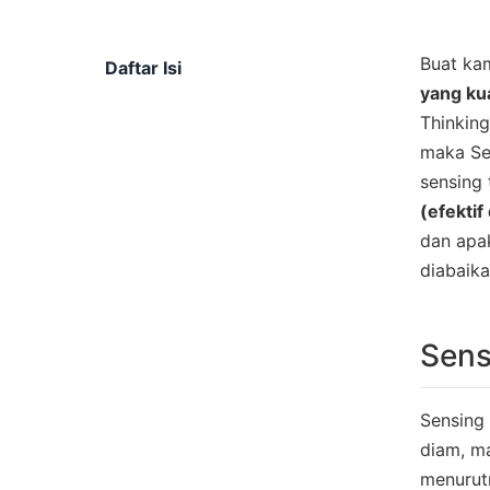
Buat kam
Daftar Isi
yang ku
Thinkin
maka Sen
sensing 
(efektif
dan apak
diabaika
Sens
Sensing
diam, ma
menurutn