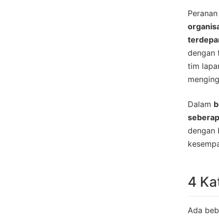
Peranan 
organis
terdep
dengan 
tim lapa
menginga
Dalam
b
seberap
dengan b
kesempa
4 Ka
Ada bebe