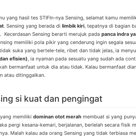
u yang hasil tes STIFIn-nya Sensing, selamat kamu memili
at
. Sensing yang berada di
limbik kiri
, tepatnya di bagian 
g. Kecerdasan Sensing berarti merujuk pada
panca indra ya
sing memiliki pola pikir yang cenderung ingin segala sesu
tidak suka yang bertele-tele, ribet dan tidak jelas, ia men
 dan efisien)
, ia nyaman pada sesuatu yang sudah ada contoh
ah bermanfaat untuk dia atau tidak. Kalau bermanfaat diam
n atau ditinggalkan.
ing si kuat dan pengingat
 yang memiliki
dominan otot merah
membuat si yang punya
ka pergi kesana-kemari, berjalanan, berlelah secara fisik m
ya. Malah kalau ada orang Sensing yang tidak terbiasa men