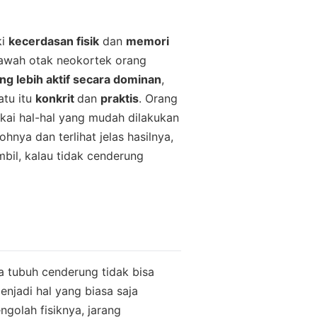
ki
kecerdasan fisik
dan
memori
bawah otak neokortek orang
ng lebih aktif secara dominan
,
atu itu
konkrit
dan
praktis
. Orang
yukai hal-hal yang mudah dilakukan
nya dan terlihat jelas hasilnya,
bil, kalau tidak cenderung
 tubuh cenderung tidak bisa
enjadi hal yang biasa saja
golah fisiknya, jarang