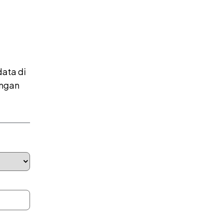
data di
engan