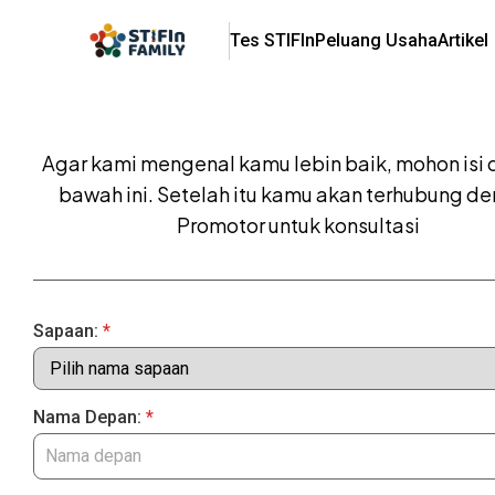
Tes STIFIn
Peluang Usaha
Artikel
Agar kami mengenal kamu lebin baik, mohon isi 
bawah ini. Setelah itu kamu akan terhubung d
Promotor untuk konsultasi
Sapaan:
*
Nama Depan:
*