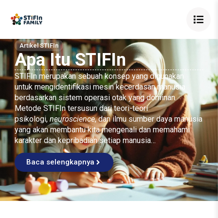
Artikel STIFIn
Apa Itu STIFIn
STIFIn merupakan sebuah konsep yang digunakan
untuk mengidentifikasi mesin kecerdasan manusia
berdasarkan sistem operasi otak yang dominan.
Metode STIFIn tersusun dari teori-teori
psikologi,
neuroscience
, dan ilmu sumber daya manusia
yang akan membantu kita mengenali dan memahami
karakter dan kepribadian setiap manusia…
Baca selengkapnya