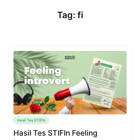
Skip
to
Tag: fi
content
Hasil Tes STIFIn
Hasil Tes STIFIn Feeling