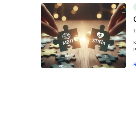
1
K
P
R