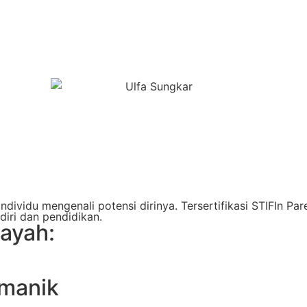
ividu mengenali potensi dirinya. Tersertifikasi STIFIn Par
ri dan pendidikan.
layah:
umanik