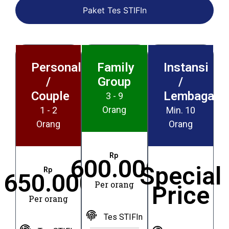
Paket Tes STIFIn
Personal
Family
Instansi
/
Group
/
Couple
Lembaga
3 - 9
Orang
1 - 2
Min. 10
Orang
Orang
Rp
600.000
Special
Rp
650.000
Per orang
Price
Per orang
Tes STIFIn