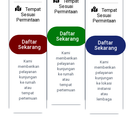
Tempat
Sesuai
Tempat
Tempat
Permintaan
Sesuai
Sesuai
Permintaan
Permintaan
Daftar
Sekarang
Daftar
Daftar
Sekarang
Sekarang
Kami
memberikan
Kami
Kami
pelayanan
memberikan
memberikan
kunjungan
pelayanan
pelayanan
ke rumah
kunjungan
kunjungan
atau
ke rumah
ke lokasi
tempat
atau
instansi
pertemuan
tempat
atau
pertemuan
lembaga