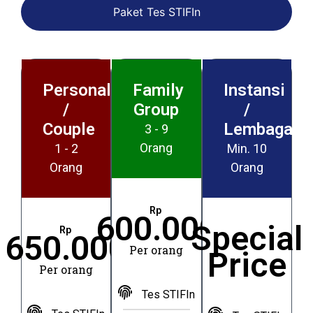
Paket Tes STIFIn
Personal
Family
Instansi
/
Group
/
Couple
Lembaga
3 - 9
Orang
1 - 2
Min. 10
Orang
Orang
Rp
600.000
Special
Rp
650.000
Per orang
Price
Per orang
Tes STIFIn