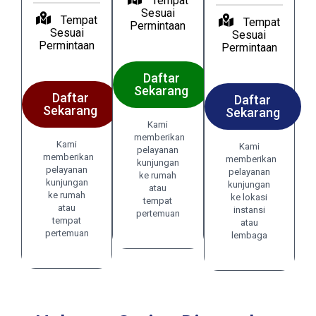
Tempat
Sesuai
Tempat
Tempat
Permintaan
Sesuai
Sesuai
Permintaan
Permintaan
Daftar
Sekarang
Daftar
Daftar
Sekarang
Sekarang
Kami
memberikan
Kami
Kami
pelayanan
memberikan
memberikan
kunjungan
pelayanan
pelayanan
ke rumah
kunjungan
kunjungan
atau
ke rumah
ke lokasi
tempat
atau
instansi
pertemuan
tempat
atau
pertemuan
lembaga