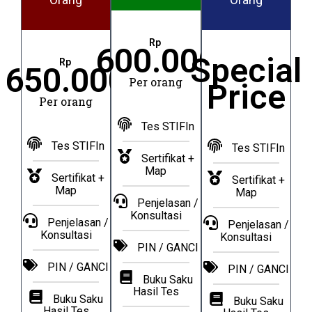
Rp
600.000
Special
Rp
650.000
Per orang
Price
Per orang
Tes STIFIn
Tes STIFIn
Tes STIFIn
Sertifikat +
Map
Sertifikat +
Sertifikat +
Map
Map
Penjelasan /
Konsultasi​
Penjelasan /
Penjelasan /
Konsultasi​
Konsultasi​
PIN / GANCI
PIN / GANCI
PIN / GANCI
Buku Saku
Hasil Tes
Buku Saku
Buku Saku
Hasil Tes